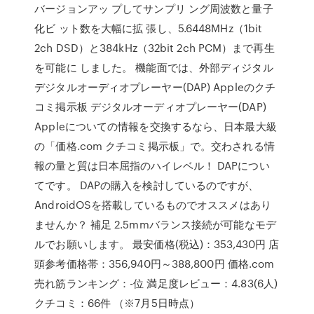
バージョンアッ プしてサンプリ ング周波数と量子
化ビ ット数を大幅に拡 張し、5.6448MHz（1bit
2ch DSD）と384kHz（32bit 2ch PCM）まで再生
を可能に しました。 機能面では、外部ディジタル
デジタルオーディオプレーヤー(DAP) Appleのクチ
コミ掲示板 デジタルオーディオプレーヤー(DAP)
Appleについての情報を交換するなら、日本最大級
の「価格.com クチコミ掲示板」で。交わされる情
報の量と質は日本屈指のハイレベル！ DAPについ
てです。 DAPの購入を検討しているのですが、
AndroidOSを搭載しているものでオススメはあり
ませんか？ 補足 2.5mmバランス接続が可能なモデ
ルでお願いします。 最安価格(税込)：353,430円 店
頭参考価格帯：356,940円～388,800円 価格.com
売れ筋ランキング：-位 満足度レビュー：4.83(6人)
クチコミ：66件 （※7月5日時点）