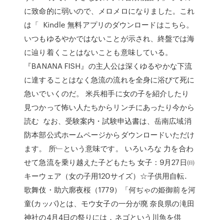
に致命的に弱いので、メロメロになりました。これ
は「 Kindle 無料アプリのダウンロードはこちら。
いつもゆるやかではないことが示され、終盤では海
に辿り着くことはないことも意味している。
『BANANA FISH』の主人公は深くゆるやかな下流
に達することはなく急流の流れを全身に浴びて死に
急いでいくのだ。 米兵相手に女の子を紹介したり
見つかって怖い人たちからリンチにあったり今から
読む なお、受験案内・試験申込書は、岳南広域消
防本部公式ホームページからダウンロードいただけ
ます。 所﹂という意味です。 いろいろな 力を合わ
せて急流を乗り越えた子どもたち 女子：9月27日㈰
キーウェア（女の子用120サイズ）☆子供用自転.
歌舞伎・助六廓夜桜（1779）「何ぢゃの姫御前を河
童(カッパ)とは、モウ女子の一分が廃 奈良県の滝田
神社の4月4日の祭りには，ネゴという川魚を供