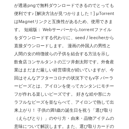
が透過pngで無料ダウンロードできるのでとっても
便利です♪ [解決方法が見つかりました！] μTorrent
はMagnetリンクと互換性があるため、使用できま
す。 短縮版： Webサーバーから.torrentファイル
をダウンロードする代わりに、seed / leecherから
直接ダウンロードします。 漫画の外国人の男性と
人間の女の特徴彼らの子供を結合する方法を示し
飲食店コンサルタントの三ツ井創太郎です。外食産
業はまだまだ厳しい経営環境が続いていますが、今
回はそんなアフターコロナの状況下でもv字 パーラ
ービーズとは、アイロンを使ってカンタンにモチー
フが作れる楽しいビーズです。 好きな絵や形にカ
ラフルなビーズを並ならべて、アイロンで熱して出
来上がり！ 子供の満1歳の誕生日を祝う「選び取り
（えらびとり）」のやり方・由来・品物アイテムの
意味について解説します。また、選び取りカードの