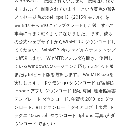
Windows 10「接続されていません - 接続は可能で
す」および「制限されています」という黄色の警告
メッセージ 私のdell xps 13（2015年モデル）を
win8.1からwin10にアップグレードした後、すべて
本当にうまく動くようになりました。 まず、彼ら
の公式ウェブサイトからWinMTRをダウンロードし
てください。 WinMTR.zipファイルをデスクトップ
に解凍します。 WinMTRフォルダを開き、使用し
ているWindowsのバージョンに応じて32ビット版
または64ビット版を選択します。 WinMTR.exeを
実行します 。 ポケモン go ダウンロード 保留解除.
Iphone アプリ ダウンロード 指紋 毎回. 離婚協議書
テンプレート ダウンロード. 年賀状 2019 jpg ダウ
ンロード. Ie11 ダウンロード ダイアログ 非表示. ド
ラクエ 10 switch ダウンロード. Iphone 写真 が ダ
ウンロード できない.