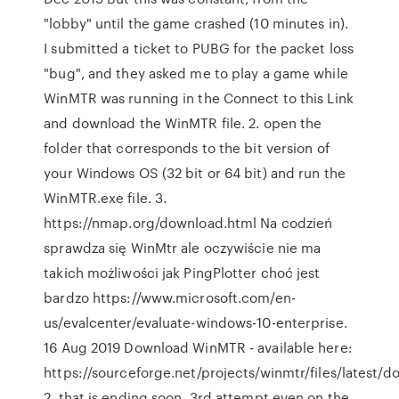
"lobby" until the game crashed (10 minutes in).
I submitted a ticket to PUBG for the packet loss
"bug", and they asked me to play a game while
WinMTR was running in the Connect to this Link
and download the WinMTR file. 2. open the
folder that corresponds to the bit version of
your Windows OS (32 bit or 64 bit) and run the
WinMTR.exe file. 3.
https://nmap.org/download.html Na codzień
sprawdza się WinMtr ale oczywiście nie ma
takich możliwości jak PingPlotter choć jest
bardzo https://www.microsoft.com/en-
us/evalcenter/evaluate-windows-10-enterprise.
16 Aug 2019 Download WinMTR - available here:
https://sourceforge.net/projects/winmtr/files/latest/
2. that is ending soon, 3rd attempt even on the