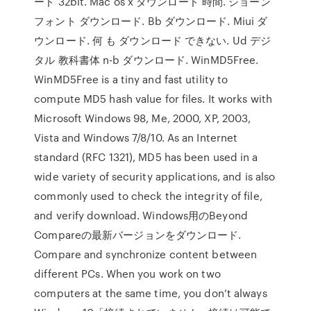
ード 32bit. Mac os x ダウンロード 時間. ショーン
フォント ダウンロード. Bb ダウンロード. Miui ダ
ウンロード. 何 も ダウンロード できない. Ud デジ
タル 教科書体 n-b ダウンロード. WinMD5Free.
WinMD5Free is a tiny and fast utility to
compute MD5 hash value for files. It works with
Microsoft Windows 98, Me, 2000, XP, 2003,
Vista and Windows 7/8/10. As an Internet
standard (RFC 1321), MD5 has been used in a
wide variety of security applications, and is also
commonly used to check the integrity of file,
and verify download. Windows用のBeyond
Compareの最新バージョンをダウンロード.
Compare and synchronize content between
different PCs. When you work on two
computers at the same time, you don’t always