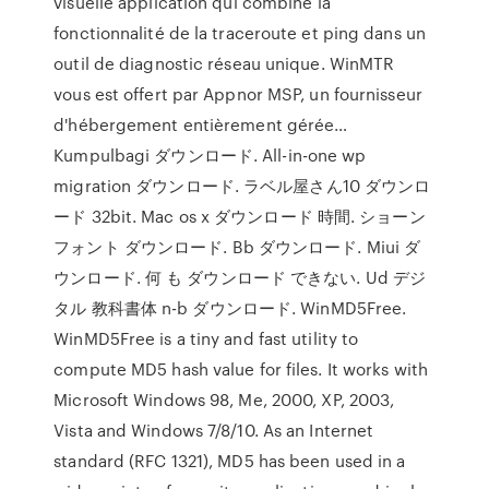
visuelle application qui combine la
fonctionnalité de la traceroute et ping dans un
outil de diagnostic réseau unique. WinMTR
vous est offert par Appnor MSP, un fournisseur
d'hébergement entièrement gérée…
Kumpulbagi ダウンロード. All-in-one wp
migration ダウンロード. ラベル屋さん10 ダウンロ
ード 32bit. Mac os x ダウンロード 時間. ショーン
フォント ダウンロード. Bb ダウンロード. Miui ダ
ウンロード. 何 も ダウンロード できない. Ud デジ
タル 教科書体 n-b ダウンロード. WinMD5Free.
WinMD5Free is a tiny and fast utility to
compute MD5 hash value for files. It works with
Microsoft Windows 98, Me, 2000, XP, 2003,
Vista and Windows 7/8/10. As an Internet
standard (RFC 1321), MD5 has been used in a