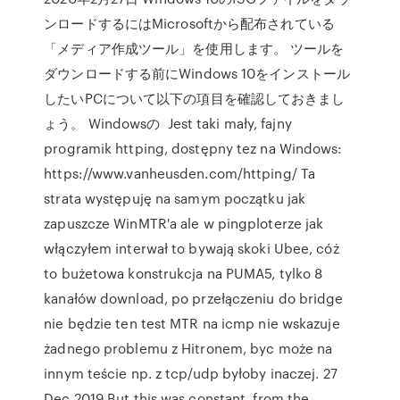
ンロードするにはMicrosoftから配布されている
「メディア作成ツール」を使用します。 ツールを
ダウンロードする前にWindows 10をインストール
したいPCについて以下の項目を確認しておきまし
ょう。 Windowsの Jest taki mały, fajny
programik httping, dostępny tez na Windows:
https://www.vanheusden.com/httping/ Ta
strata występuję na samym początku jak
zapuszcze WinMTR'a ale w pingploterze jak
włączyłem interwał to bywają skoki Ubee, cóż
to bużetowa konstrukcja na PUMA5, tylko 8
kanałów download, po przełączeniu do bridge
nie będzie ten test MTR na icmp nie wskazuje
żadnego problemu z Hitronem, byc może na
innym teście np. z tcp/udp byłoby inaczej. 27
Dec 2019 But this was constant, from the