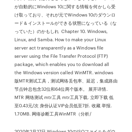
が自動的にWindows 10に関する情報を何かしら受
け取っており、それが元でWindows 10のダウンロ
ード＆インストールができる状態になっている（な
っていた）のかもしれ Chapter 10. Windows,
Linux, and Samba. How to make your Linux
server act transparently as a Windows file
server using the File Transfer Protocol (FTP)
package, which enables you to download all
the Windows version called WinMTR. windows
版MTR测试工具，测试网络丢包率、延迟，集成路由
节点钟总包含32位和64位两个版本。 展开详情.
MTR 网络测试 mtr工具 mtr工具下载. 立即下载 低
至0.43元/次 身份认证VIP会员低至7折. 收藏 举报.
1.70MB. 网络诊断工具WinMTR（分析/
2020年2月27日 Windows 10のISOファイルをダウ