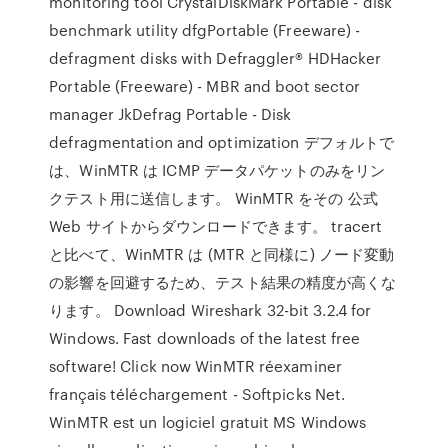
monitoring tool CrystalDiskMark Portable - disk
benchmark utility dfgPortable (Freeware) -
defragment disks with Defraggler® HDHacker
Portable (Freeware) - MBR and boot sector
manager JkDefrag Portable - Disk
defragmentation and optimization デフォルトで
は、WinMTR は ICMP データパケットのみをリン
クテスト用に送信します。 WinMTR をその 公式
Web サイトからダウンロードできます。 tracert
と比べて、WinMTR は (MTR と同様に) ノード変動
の影響を回避するため、テスト結果の精度が高くな
ります。 Download Wireshark 32-bit 3.2.4 for
Windows. Fast downloads of the latest free
software! Click now WinMTR réexaminer
français téléchargement - Softpicks Net.
WinMTR est un logiciel gratuit MS Windows