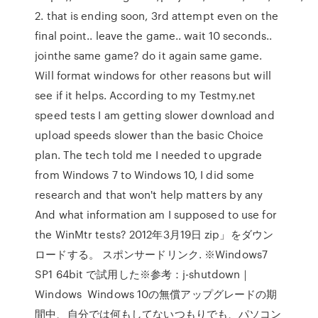
2. that is ending soon, 3rd attempt even on the
final point.. leave the game.. wait 10 seconds..
jointhe same game? do it again same game.
Will format windows for other reasons but will
see if it helps. According to my Testmy.net
speed tests I am getting slower download and
upload speeds slower than the basic Choice
plan. The tech told me I needed to upgrade
from Windows 7 to Windows 10, I did some
research and that won't help matters by any
And what information am I supposed to use for
the WinMtr tests? 2012年3月19日 zip」をダウン
ロードする。 スポンサードリンク. ※Windows7
SP1 64bit で試用した※参考：j-shutdown｜
Windows Windows 10の無償アップグレードの期
間中、自分では何もしてないつもりでも、パソコン