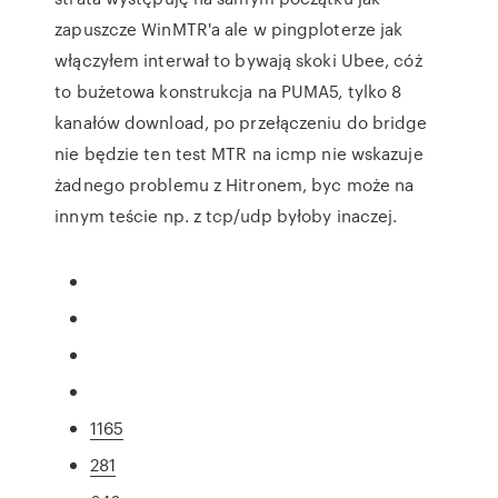
zapuszcze WinMTR'a ale w pingploterze jak
włączyłem interwał to bywają skoki Ubee, cóż
to bużetowa konstrukcja na PUMA5, tylko 8
kanałów download, po przełączeniu do bridge
nie będzie ten test MTR na icmp nie wskazuje
żadnego problemu z Hitronem, byc może na
innym teście np. z tcp/udp byłoby inaczej.
1165
281