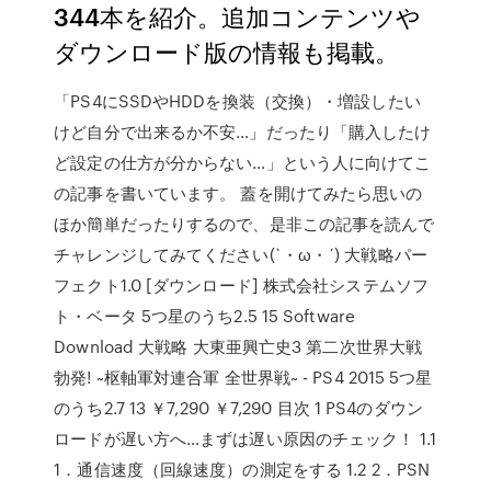
344本を紹介。追加コンテンツや
ダウンロード版の情報も掲載。
「PS4にSSDやHDDを換装（交換）・増設したい
けど自分で出来るか不安…」だったり「購入したけ
ど設定の仕方が分からない…」という人に向けてこ
の記事を書いています。 蓋を開けてみたら思いの
ほか簡単だったりするので、是非この記事を読んで
チャレンジしてみてください(`・ω・´) 大戦略パー
フェクト1.0 [ダウンロード] 株式会社システムソフ
ト・ベータ 5つ星のうち2.5 15 Software
Download 大戦略 大東亜興亡史3 第二次世界大戦
勃発! ~枢軸軍対連合軍 全世界戦~ - PS4 2015 5つ星
のうち2.7 13 ￥7,290 ￥7,290 目次 1 PS4のダウン
ロードが遅い方へ…まずは遅い原因のチェック！ 1.1
1．通信速度（回線速度）の測定をする 1.2 2．PSN