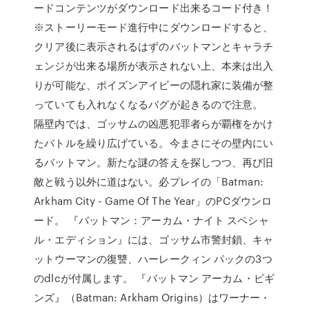
ードコンテンツがダウンロード出来るコード付き！
※ストーリーモード進行中にダウンロードすると、
クリア後に表示されるはずのバットマンとキャラチ
ェンジが出来る場所が表示されない上、本来は出入
りが可能な、ポイズンアイビーの隠れ家に装備が整
っていても入れなくなるバグが起きるので注意。
隔壁内では、ゴッサムの凶悪犯罪者らが覇権をかけ
たバトルを繰り広げている。今まさにその壁内にい
るバットマン。新たな謎の答えを探しつつ、再び旧
敵と戦う以外に道はない。必プレイの「Batman:
Arkham City - Game Of The Year」のPCダウンロ
ード。 『バットマン：アーカム・ナイト スペシャ
ル・エディション』には、ゴッサム市警封鎖、キャ
ットウーマンの復讐、ハーレークィン パックの3つ
のdlcが付属します。 『バットマン アーカム・ビギ
ンズ』（Batman: Arkham Origins）はワーナー・