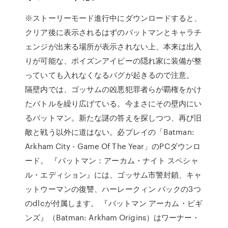
※ストーリーモード進行中にダウンロードすると、
クリア後に表示されるはずのバットマンとキャラチ
ェンジが出来る場所が表示されない上、本来は出入
りが可能な、ポイズンアイビーの隠れ家に装備が整
っていても入れなくなるバグが起きるので注意。
隔壁内では、ゴッサムの凶悪犯罪者らが覇権をかけ
たバトルを繰り広げている。今まさにその壁内にい
るバットマン。新たな謎の答えを探しつつ、再び旧
敵と戦う以外に道はない。必プレイの「Batman:
Arkham City - Game Of The Year」のPCダウンロ
ード。 『バットマン：アーカム・ナイト スペシャ
ル・エディション』には、ゴッサム市警封鎖、キャ
ットウーマンの復讐、ハーレークィン パックの3つ
のdlcが付属します。 『バットマン アーカム・ビギ
ンズ』（Batman: Arkham Origins）はワーナー・