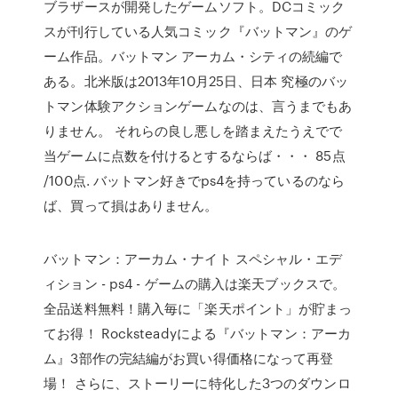
ブラザースが開発したゲームソフト。DCコミック
スが刊行している人気コミック『バットマン』のゲ
ーム作品。バットマン アーカム・シティの続編で
ある。北米版は2013年10月25日、日本 究極のバッ
トマン体験アクションゲームなのは、言うまでもあ
りません。 それらの良し悪しを踏まえたうえでで
当ゲームに点数を付けるとするならば・・・ 85点
/100点. バットマン好きでps4を持っているのなら
ば、買って損はありません。
バットマン：アーカム・ナイト スペシャル・エデ
ィション - ps4 - ゲームの購入は楽天ブックスで。
全品送料無料！購入毎に「楽天ポイント」が貯まっ
てお得！ Rocksteadyによる『バットマン：アーカ
ム』3部作の完結編がお買い得価格になって再登
場！ さらに、ストーリーに特化した3つのダウンロ