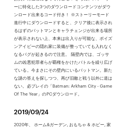
ーに特化した3つのダウンロードコンテンツがダウ
ンロード出来るコード付き！ ※ストーリーモード
進行中にダウンロードすると、クリア後に表示され
るはずのバットマンとキャラチェンジが出来る場所
が表示されない上、本来は出入りが可能な、ポイズ
ンアイビーの隠れ家に装備が整っていても入れなく
なるバグが起きるので注意。 隔壁内では、ゴッサ
ムの凶悪犯罪者らが覇権をかけたバトルを繰り広げ
ている。今まさにその壁内にいるバットマン。新た
な謎の答えを探しつつ、再び旧敵と戦う以外に道は
ない。必プレイの「Batman: Arkham City - Game
Of The Year」のPCダウンロード。
2019/09/24
2020年、 ホーム&ガーデン, おもちゃ & ホビー, 家