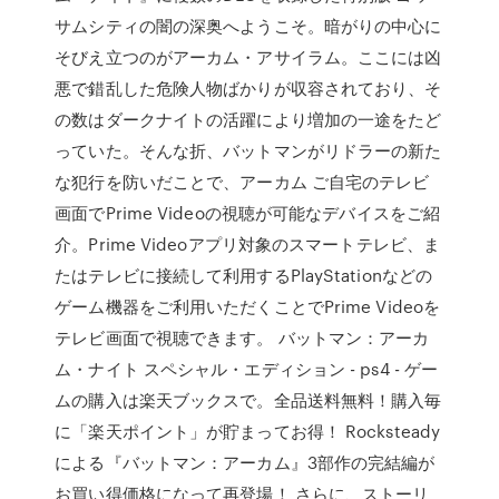
サムシティの闇の深奥へようこそ。暗がりの中心に
そびえ立つのがアーカム・アサイラム。ここには凶
悪で錯乱した危険人物ばかりが収容されており、そ
の数はダークナイトの活躍により増加の一途をたど
っていた。そんな折、バットマンがリドラーの新た
な犯行を防いだことで、アーカム ご自宅のテレビ
画面でPrime Videoの視聴が可能なデバイスをご紹
介。Prime Videoアプリ対象のスマートテレビ、ま
たはテレビに接続して利用するPlayStationなどの
ゲーム機器をご利用いただくことでPrime Videoを
テレビ画面で視聴できます。 バットマン：アーカ
ム・ナイト スペシャル・エディション - ps4 - ゲー
ムの購入は楽天ブックスで。全品送料無料！購入毎
に「楽天ポイント」が貯まってお得！ Rocksteady
による『バットマン：アーカム』3部作の完結編が
お買い得価格になって再登場！ さらに、ストーリ