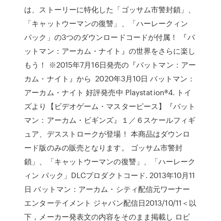
は、ストーリーに特化した「ゴッサム市警封鎖」、
「キャットウーマンの復讐」、「ハーレークィン
パック」の3つのダウンロードコードが付属！ 『バ
ットマン：アーカム・ナイト』の世界をさらに楽し
もう！ ※2015年7月16日発売の『バットマン：アー
カム・ナイト』から 2020年3月10日 バットマン：
アーカム・ナイト 好評発売中 Playstation®4. トイ
ズより【ビデオゲーム・マスターピース】『バット
マン：アーカム・ビギンズ』１／６スケールフィギ
ュア、デスストロークが登場！ 本商品はダウンロ
ード版のみの販売となります。 ゴッサム市警封
鎖」、「キャットウーマンの復讐」、「ハーレーク
ィン パック」DLCプロダクトコード. 2013年10月11
日 バットマン：アーカム・シティ配信元ワーナー
エンターテイメント ジャパン配信日2013/10/11＜以
下，メーカー発表文の内容をそのまま掲載し ロビ