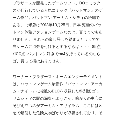
ブラザースが開発したゲームソフト。DCコミック
スが刊行している人気コミック『バットマン』のゲ
ーム作品。バットマン アーカム・シティの続編で
ある。北米版は2013年10月25日、日本 究極のバッ
トマン体験アクションゲームなのは、言うまでもあ
りません。 それらの良し悪しを踏まえたうえでで
当ゲームに点数を付けるとするならば・・・ 85点
/100点. バットマン好きでps4を持っているのなら
ば、買って損はありません。
ワーナー・ブラザース・ホームエンターテイメント
は、バットマンゲーム最新作『バットマン：アーカ
ム・ナイト』に複数のDLCを収録した特別版 ゴッ
サムシティの闇の深奥へようこそ。暗がりの中心に
そびえ立つのがアーカム・アサイラム。ここには凶
悪で錯乱した危険人物ばかりが収容されており、そ