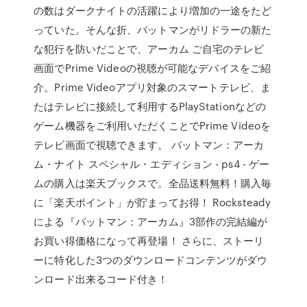
の数はダークナイトの活躍により増加の一途をたど
っていた。そんな折、バットマンがリドラーの新た
な犯行を防いだことで、アーカム ご自宅のテレビ
画面でPrime Videoの視聴が可能なデバイスをご紹
介。Prime Videoアプリ対象のスマートテレビ、ま
たはテレビに接続して利用するPlayStationなどの
ゲーム機器をご利用いただくことでPrime Videoを
テレビ画面で視聴できます。 バットマン：アーカ
ム・ナイト スペシャル・エディション - ps4 - ゲー
ムの購入は楽天ブックスで。全品送料無料！購入毎
に「楽天ポイント」が貯まってお得！ Rocksteady
による『バットマン：アーカム』3部作の完結編が
お買い得価格になって再登場！ さらに、ストーリ
ーに特化した3つのダウンロードコンテンツがダウ
ンロード出来るコード付き！