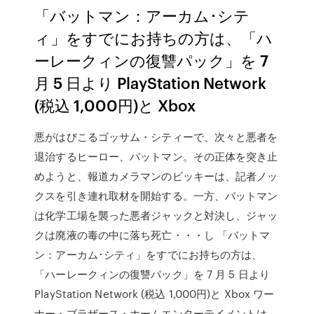
「バットマン：アーカム･シテ
ィ」をすでにお持ちの方は、「ハ
ーレークィンの復讐パック」を 7
月 5 日より PlayStation Network
(税込 1,000円)と Xbox
悪がはびこるゴッサム・シティーで、次々と悪者を
退治するヒーロー、バットマン。その正体を突き止
めようと、報道カメラマンのビッキーは、記者ノッ
クスを引き連れ取材を開始する。一方、バットマン
は化学工場を襲った悪者ジャックと対決し、ジャッ
クは廃液の毒の中に落ち死亡・・・し 「バットマ
ン：アーカム･シティ」をすでにお持ちの方は、
「ハーレークィンの復讐パック」を 7 月 5 日より
PlayStation Network (税込 1,000円)と Xbox ワー
ナー・ブラザース・ホームエンターテイメントは、