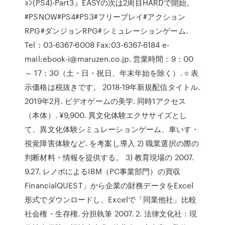
ｮﾝ(PS4)-Part3』EASYの次は2周目HARDで開始。
#PSNOW#PS4#PS3#フリープレイ#アクション
RPG#ダンジョンRPG#シミュレーションゲーム.
Tel：03-6367-6008 Fax:03-6367-6184 e-
mail:ebook-i@maruzen.co.jp. 営業時間：9：00
～ 17：30（土・日・祝日、年末年始を除く）. ○ 表
示価格は税抜きです。 2018-19年新規配信タイトル.
2019年2月. ビデオゲームの美学. 同時1アクセス
（本体）. ¥9,900. 異文化体験エクササイズとし
て、異文化体験シミュレーションゲーム、車いす・
視覚障害体験など. を考案し導入 2) 職業選択の際の
判断材料・情報を提供する。 3) 教育現場の 2007.
9.27. レノボによるIBM（PC事業部門）の買収
FinancialQUEST」から企業の財務データをExcel
形式でダウンロードし、Excelで「同業他社」比較
社会権・生存権. 分担執筆 2007. 2. 法律文化社：現