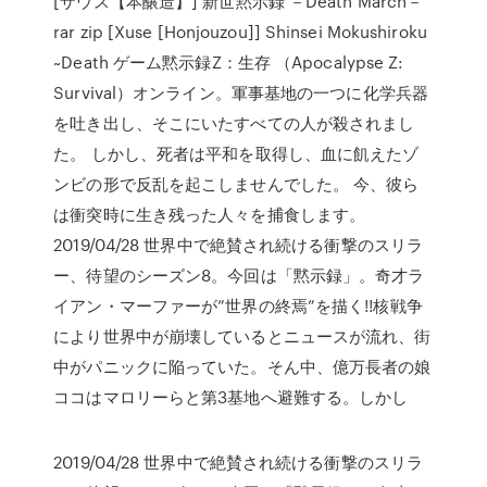
[ザウス【本醸造】] 新世黙示録 －Death March－
rar zip [Xuse [Honjouzou]] Shinsei Mokushiroku
~Death ゲーム黙示録Z：生存 （Apocalypse Z:
Survival）オンライン。軍事基地の一つに化学兵器
を吐き出し、そこにいたすべての人が殺されまし
た。 しかし、死者は平和を取得し、血に飢えたゾ
ンビの形で反乱を起こしませんでした。 今、彼ら
は衝突時に生き残った人々を捕食します。
2019/04/28 世界中で絶賛され続ける衝撃のスリラ
ー、待望のシーズン8。今回は「黙示録」。奇才ラ
イアン・マーファーが”世界の終焉”を描く!!核戦争
により世界中が崩壊しているとニュースが流れ、街
中がパニックに陥っていた。そん中、億万長者の娘
ココはマロリーらと第3基地へ避難する。しかし
2019/04/28 世界中で絶賛され続ける衝撃のスリラ