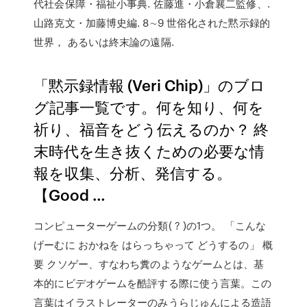
代社会保障・福祉小事典. 佐藤進・小倉襄二監修、.
山路克文・加藤博史編. 8∼9 世俗化された黙示録的
世界， あるいは終末論の遠隔.
「黙示録情報 (Veri Chip)」のブロ
グ記事一覧です。何を知り、何を
祈り、福音をどう伝えるのか？ 終
末時代を生き抜くための必要な情
報を収集、分析、発信する。
【Good …
コンピューターゲームの分類( ? )の1つ。 「こんな
げーむに おかねを はらっちゃって どうするの」 概
要 クソゲー、すなわち糞のようなゲームとは、基
本的にビデオゲームを酷評する際に使う言葉。この
言葉はイラストレーターのみうらじゅんによる造語