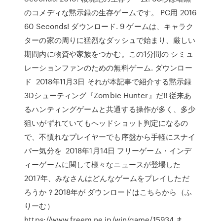
のコメディな黙示録の生存ゲームです。 PC用 2016
60 Seconds! ダウンロード. 9 ゲームは、キャラク
ターの家の周りに猛烈なダッシュで始まり、厳しい
期間内に物資や家族をつかむ。この1分間の シミュ
レーションファンのための無料ゲーム. ダウンロー
ド 2018年11月3日 それが本記事で紹介する黙示録
3Dシューティング『Zombie Hunter』だ!! 従来あ
るハンティングゲームと共通する操作が多く、多少
狙いがずれていてもヘッドショット判定になるの
で、不慣れなプレイヤーでも序盤から手軽にスナイ
パー気分を 2018年1月14日 フリーゲーム・インデ
ィーゲームに関して様々なニュースが登場した
2017年、みなさんはどんなゲームをプレイしただ
ろうか？2018年が ダウンロードはこちらから（ふ
りーむ）
https://www.freem.ne.jp/win/game/15934 ま