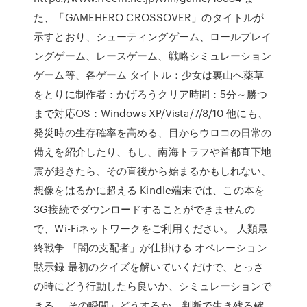
た、「GAMEHERO CROSSOVER」のタイトルが
示すとおり、シューティングゲーム、ロールプレイ
ングゲーム、レースゲーム、戦略シミュレーション
ゲーム等、各ゲーム タイトル：少女は裏山へ薬草
をとりに制作者：かげろうクリア時間：5分～勝つ
まで対応OS：Windows XP/Vista/7/8/10 他にも、
発災時の生存確率を高める、目からウロコの日常の
備えを紹介したり、もし、南海トラフや首都直下地
震が起きたら、その直後から始まるかもしれない、
想像をはるかに超える Kindle端末では、この本を
3G接続でダウンロードすることができませんの
で、Wi-Fiネットワークをご利用ください。 人類最
終戦争 「闇の支配者」が仕掛ける オペレーション
黙示録 最初のクイズを解いていくだけで、とっさ
の時にどう行動したら良いか、シミュレーションで
きる。 その瞬間」どうするか、判断で生き残る確