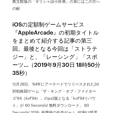
教文館版の「ギリシャ語小辞典」の扉にはこの方へ
の献
iOSの定額制ゲームサービス
『AppleArcade』の初期タイトル
をまとめて紹介する記事の第三
回。最後となる今回は「ストラテ
ジー」と、「レーシング」「スポ
ーツ…（2019年9月30日 18時50分
35秒）
12月28日、'94年にアーケードでリリースされた2d
対戦格闘ゲーム「ザ・キング・オブ・ファイター
ズ'94（kof'94）」のps2版となる「kof'94リバウ
ト」が 60 Seconds! 無料ダウンロード。 60
Seconds! 2016: 核廃絶の生存ゲーム. 60秒は暗黒