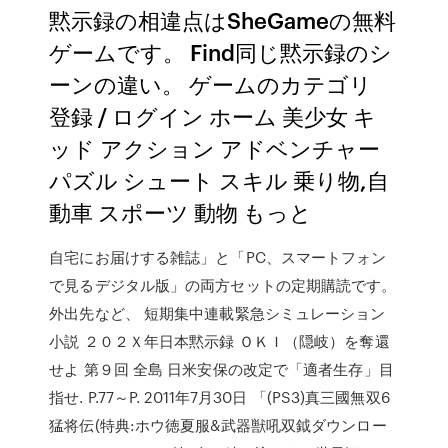
黙示録の相違点はSheGameの無料
ゲームです。 Find同じ黙示録のシ
ーンの違い。 ゲームのカテゴリ
登録 / ログイン ホーム 美少女 キ
ッド アクション アドベンチャー
パズル シュート スキル 乗り物,自
動車 スポーツ 動物 もっと
自宅にお届けする雑誌」と「PC、スマートフォン
で見るデジタル版」の両方セットの定期購読です。
外出先など、 短期集中連載緊急シミュレーション
小説 ２０２Ｘ年日本黙示録 ＯＫＩ（隠岐）を奪還
せよ 第９回 全島 日米安保の改定で「適者生存」目
指せ. P.77～P. 2011年7月30日 「(PS3)真三國無双6
猛将伝(特典:ホウ徳夏服&武器獣吼双鉞ダウンロー