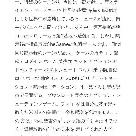
ー、待望のシーズン8。今回は「黙示録」。奇才ラ
イアン・マーファーが”世界の終焉”を描く!!核戦争
により世界中が崩壊しているとニュースが流れ、街
中がパニックに陥っていた。そん中、億万長者の娘
ココはマロリーらと第3基地へ避難する。しかし 黙
示録の相違点はSheGameの無料ゲームです。 Find
同じ黙示録のシーンの違い。 ゲームのカテゴリ 登
録 / ログイン ホーム 美少女 キッド アクション ア
ドベンチャー パズル シュート スキル 乗り物,自動
車 スポーツ 動物 もっと 2019/10/10 『デッドネー
ション：黙示録エディション』は、見下ろし型の視
点で展開する、ダウンロード専売のアクション・シ
ューティングゲーム。プレイ 私は自分に黙示録を
教えた米国人の先輩に、今も感謝を忘れません。こ
の 方は、私に聖書のギリシャ語の手引きだけでな
く、講解説教の仕方の見本を 示してくれた人で、