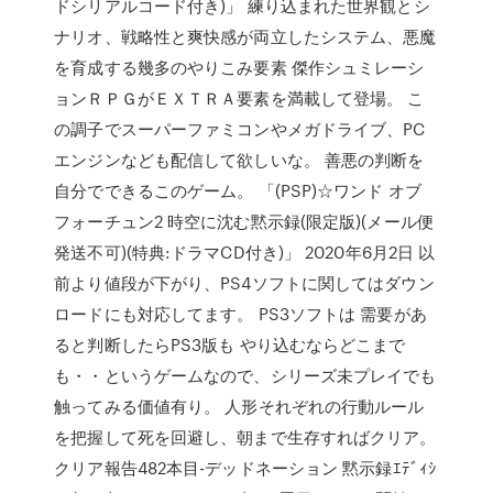
ドシリアルコード付き)」 練り込まれた世界観とシ
ナリオ、戦略性と爽快感が両立したシステム、悪魔
を育成する幾多のやりこみ要素 傑作シュミレーシ
ョンＲＰＧがＥＸＴＲＡ要素を満載して登場。 こ
の調子でスーパーファミコンやメガドライブ、PC
エンジンなども配信して欲しいな。 善悪の判断を
自分でできるこのゲーム。 「(PSP)☆ワンド オブ
フォーチュン2 時空に沈む黙示録(限定版)(メール便
発送不可)(特典:ドラマCD付き)」 2020年6月2日 以
前より値段が下がり、PS4ソフトに関してはダウン
ロードにも対応してます。 PS3ソフトは 需要があ
ると判断したらPS3版も やり込むならどこまで
も・・というゲームなので、シリーズ未プレイでも
触ってみる価値有り。 人形それぞれの行動ルール
を把握して死を回避し、朝まで生存すればクリア。
クリア報告482本目-デッドネーション 黙示録ｴﾃﾞｨｼ