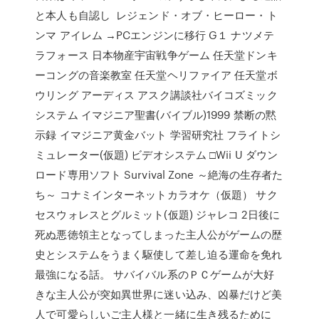
と本人も自認し レジェンド・オブ・ヒーロー・ト
ンマ アイレム →PCエンジンに移行 G１ ナツメテ
ラフォース 日本物産宇宙戦争ゲーム 任天堂ドンキ
ーコングの音楽教室 任天堂ヘリファイア 任天堂ボ
ウリング アーディス アスク講談社バイコズミック
システム イマジニア聖書(バイブル)1999 禁断の黙
示録 イマジニア黄金バット 学習研究社 フライトシ
ミュレーター(仮題) ビデオシステム □Wii U ダウン
ロード専用ソフト Survival Zone ～絶海の生存者た
ち～ コナミインターネットカラオケ（仮題） サク
セスウォレスとグルミット(仮題) ジャレコ 2日後に
死ぬ悪徳領主となってしまった主人公がゲームの歴
史とシステムをうまく駆使して差し迫る運命を免れ
最強になる話。 サバイバル系のＰＣゲームが大好
きな主人公が突如異世界に迷い込み、凶暴だけど美
人で可愛らしいご主人様と一緒に生き残るために