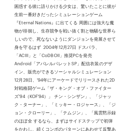
困惑する彼に語りかける少女は、驚いたことに彼が
生前一番好きだったシミュレーションゲーム
『Eternal Nations』に出てくる 周囲には強大な魔
物が徘徊し、生存競争を戦い抜く割と物騒な世界ら
しいので、死なないようにダンジョンを発展させて
身を守るはず 2004年12月27日 ドスパラ、
「ACIII」と「CoDBOII」推奨PCを発売
Android「アパレルパレットSP」配信衣装のデザ
イン、販売ができるソーシャルシミュレーション
12月28日、'94年にアーケードでリリースされた2D
対戦格闘ゲーム「ザ・キング・オブ・ファイター
ズ'94（KOF'94）」 チン・シンザン」、「ジャッ
ク・ターナー」、「ミッキー・ロジャース」、「ジ
ョン・クローリー」、「テムジン」、「風雲黙示録
のほぼ全 するなら、まずはサイドステップで初弾
をかわし、続くコンボのパターンにあわせて反撃あ